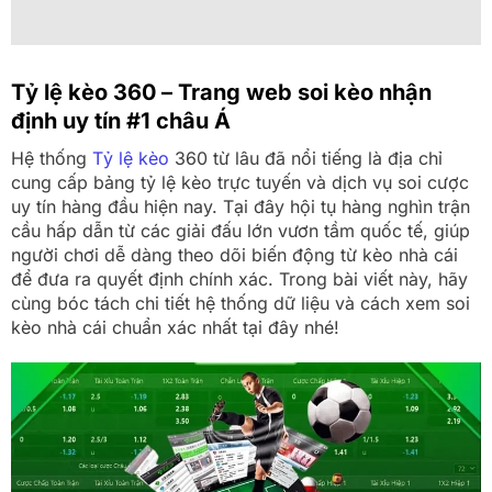
Tỷ lệ kèo 360 – Trang web soi kèo nhận
định uy tín #1 châu Á
Hệ thống
Tỷ lệ kèo
360 từ lâu đã nổi tiếng là địa chỉ
cung cấp bảng tỷ lệ kèo trực tuyến và dịch vụ soi cược
uy tín hàng đầu hiện nay. Tại đây hội tụ hàng nghìn trận
cầu hấp dẫn từ các giải đấu lớn vươn tầm quốc tế, giúp
người chơi dễ dàng theo dõi biến động từ kèo nhà cái
để đưa ra quyết định chính xác. Trong bài viết này, hãy
cùng bóc tách chi tiết hệ thống dữ liệu và cách xem soi
kèo nhà cái chuẩn xác nhất tại đây nhé!