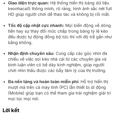
Giao diện trực quan:
Hệ thống hiển thị bảng dữ liệu
keonhacai5 thông minh, rõ ràng, hình ảnh sắc nét full
HD giúp người chơi dễ thao tác và không bị rối mắt.
Tốc độ cập nhật cực nhanh:
Mọi biến động về dòng
tiền hay sự thay đổi mức chấp trong bảng tỷ lệ kèo
đều được tự động đồng bộ tức thì với độ trễ gần như
bằng không.
Nhận định chuyên sâu:
Cung cấp các góc nhìn đa
chiều về việc soi kèo nhà cái từ các chuyên gia và
bình luận viên có bề dày kinh nghiệm, giúp người
chơi nhìn thấu được các bẫy tâm lý của thị trường.
Đa nền tảng và hoàn toàn miễn phí:
Hỗ trợ hiển thị
mượt mà trên cả máy tính (PC) lẫn thiết bị di động
(Mobile) giúp bạn có thể tham gia trải nghiệm giải trí
mọi lúc mọi nơi.
Lời kết